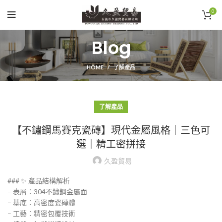
0
Blog
HOME
了解產品
了解產品
【不鏽鋼馬賽克瓷磚】現代金屬風格｜三色可
選｜精工密拼接
久盈貿易
### ✨ 產品結構解析
– 表層：304不鏽鋼金屬面
– 基底：高密度瓷磚體
– 工藝：精密包覆技術