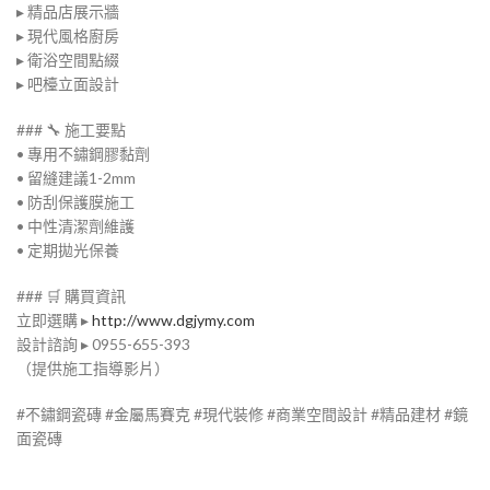
▸ 精品店展示牆
▸ 現代風格廚房
▸ 衛浴空間點綴
▸ 吧檯立面設計
### 🔧 施工要點
• 專用不鏽鋼膠黏劑
• 留縫建議1-2mm
• 防刮保護膜施工
• 中性清潔劑維護
• 定期拋光保養
### 🛒 購買資訊
立即選購 ▸
http://www.dgjymy.com
設計諮詢 ▸ 0955-655-393
（提供施工指導影片）
#不鏽鋼瓷磚 #金屬馬賽克 #現代裝修 #商業空間設計 #精品建材 #鏡
面瓷磚