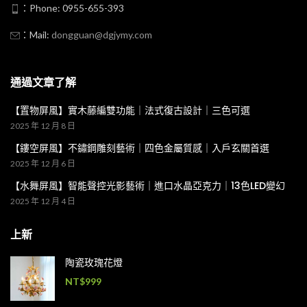
：Phone: 0955-655-393
：Mail:
dongguan@dgjymy.com
通過文章了解
【置物屏風】實木藤編雙功能｜法式復古設計｜三色可選
2025 年 12 月 8 日
【鏤空屏風】不鏽鋼雕刻藝術｜四色金屬質感｜入戶玄關首選
2025 年 12 月 6 日
【水舞屏風】智能聲控光影藝術｜進口水晶亞克力｜13色LED變幻
2025 年 12 月 4 日
上新
陶瓷玫瑰花燈
NT$
999