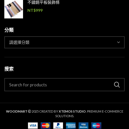
不鏽鋼平板裝飾條
NT$
999
分類
搜索
WOODMART
2025 CREATED BY
XTEMOS STUDIO
. PREMIUM E-COMMERCE
SOLUTIONS.