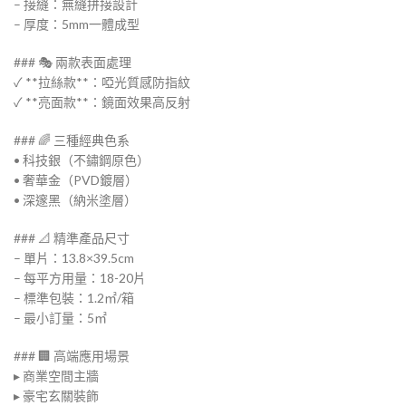
– 接縫：無縫拼接設計
– 厚度：5mm一體成型
### 🎭 兩款表面處理
✓ **拉絲款**：啞光質感防指紋
✓ **亮面款**：鏡面效果高反射
### 🌈 三種經典色系
• 科技銀（不鏽鋼原色）
• 奢華金（PVD鍍層）
• 深邃黑（納米塗層）
### 📐 精準產品尺寸
– 單片：13.8×39.5cm
– 每平方用量：18-20片
– 標準包裝：1.2㎡/箱
– 最小訂量：5㎡
### 🏢 高端應用場景
▸ 商業空間主牆
▸ 豪宅玄關裝飾