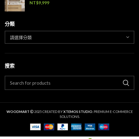
NT$
9,999
分類
搜索
WOODMART
2025 CREATED BY
XTEMOS STUDIO
. PREMIUM E-COMMERCE
SOLUTIONS.