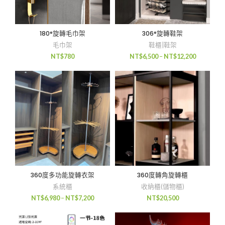
180°旋轉毛巾架
306°旋轉鞋架
毛巾架
鞋櫃|鞋架
NT$
780
NT$
6,500
–
NT$
12,200
360度多功能旋轉衣架
360度轉角旋轉櫃
系統櫃
收納櫃(儲物櫃)
NT$
6,980
–
NT$
7,200
NT$
20,500