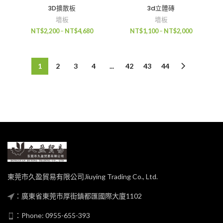
3D擴散板
3d立體磚
墻板
墻板
NT$
2,200
–
NT$
4,680
NT$
1,100
–
NT$
2,000
1
2
3
4
...
42
43
44
東莞市久盈貿易有限公司Jiuying Trading Co., Ltd.
：廣東省東莞市厚街鎮都匯國際大廈1102
：Phone: 0955-655-393