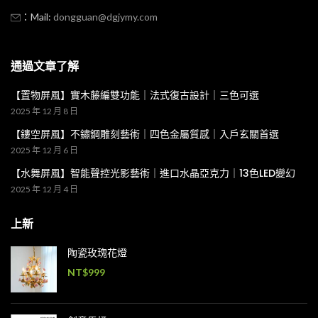
：Mail:
dongguan@dgjymy.com
通過文章了解
【置物屏風】實木藤編雙功能｜法式復古設計｜三色可選
2025 年 12 月 8 日
【鏤空屏風】不鏽鋼雕刻藝術｜四色金屬質感｜入戶玄關首選
2025 年 12 月 6 日
【水舞屏風】智能聲控光影藝術｜進口水晶亞克力｜13色LED變幻
2025 年 12 月 4 日
上新
陶瓷玫瑰花燈
NT$
999