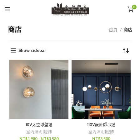
0
商店
首頁
商店
Show sidebar
10V太空球壁燈
110V設計師吊燈
室內照明|燈飾
室內照明|燈飾
NT$
1,980
–
NT$
3,580
NT$
3,500