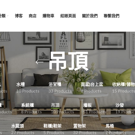
分類
博客
商店
購物車
結賬頁面
關於我們
聯繫我們
吊頂
具
水槽
浴室櫃
面盆|台上盆
收納櫃(儲物
ucts
10 Products
33 Products
8 Products
15 Product
櫃
系統櫃
吊頂
墻板
沙發
oducts
8 Products
10 Products
51 Products
19 Produc
水龍頭
鞋櫃|鞋架
置物架
馬桶
s
27 Products
5 Products
32 Products
7 Products