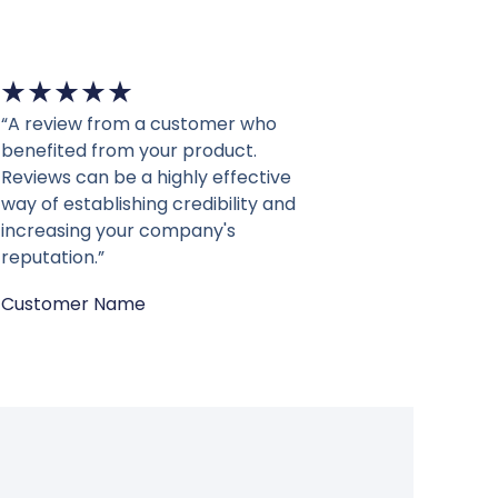
★
★
★
★
★
“A review from a customer who
benefited from your product.
Reviews can be a highly effective
way of establishing credibility and
increasing your company's
reputation.”
Customer Name
熱賣
分類
4格實木格柵
板