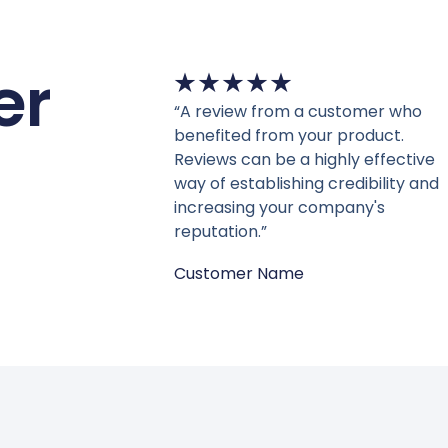
er
★
★
★
★
★
“A review from a customer who
benefited from your product.
Reviews can be a highly effective
way of establishing credibility and
increasing your company's
reputation.”
Customer Name
了解
上新
風】實木藤編雙功能｜法式復古設
陶瓷玫瑰花燈
可選
NT$
999