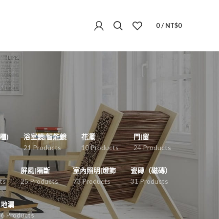
0
/
NT$
0
櫃)
浴室鏡|智能鏡
花灑
門|窗
s
21 Products
10 Products
24 Products
屏風|隔斷
室內照明|燈飾
瓷磚（磁磚）
ts
25 Products
73 Products
31 Products
地漏
6 Products