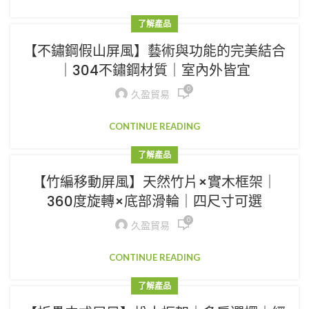
了解產品
【不鏽鋼假山屏風】藝術與功能的完美結合
｜304不鏽鋼材質｜室內外皆宜
0
久盈貿易
CONTINUE READING
了解產品
【竹編移動屏風】天然竹片×實木框架｜
360度旋轉×底部滑輪｜四尺寸可選
0
久盈貿易
CONTINUE READING
了解產品