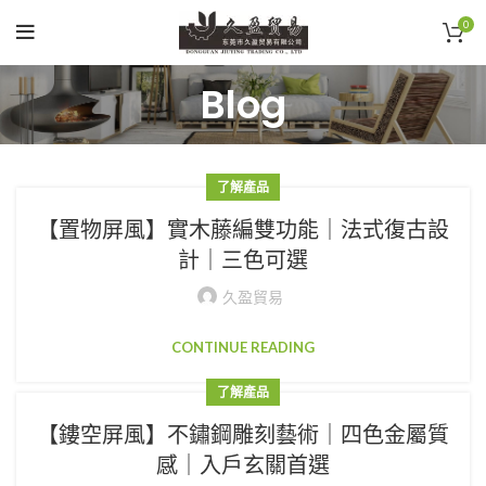
0
Blog
了解產品
【置物屏風】實木藤編雙功能｜法式復古設
計｜三色可選
久盈貿易
CONTINUE READING
了解產品
【鏤空屏風】不鏽鋼雕刻藝術｜四色金屬質
感｜入戶玄關首選