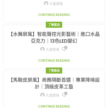
久盈貿易
CONTINUE READING
了解產品
【水舞屏風】智能聲控光影藝術｜進口水晶
亞克力｜13色LED變幻
0
久盈貿易
CONTINUE READING
了解產品
【馬鞍皮屏風】商務隔斷首選｜專業降噪設
計｜頂級皮革工藝
0
久盈貿易
CONTINUE READING