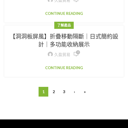
久盈貿易
CONTINUE READING
了解產品
【洞洞板屏風】折疊移動隔斷｜日式簡約設
計｜多功能收納展示
0
久盈貿易
CONTINUE READING
1
2
3
›
»