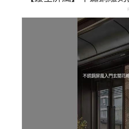
不銹鋼屏風入門玄關花