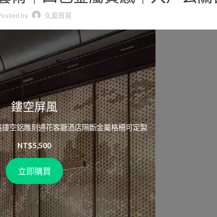
Posted by
久盈貿易
鏤空屏風
格鏤空鋁雕刻通花客廳酒店隔斷金屬格柵可定製
NT$
5,500
立即購買