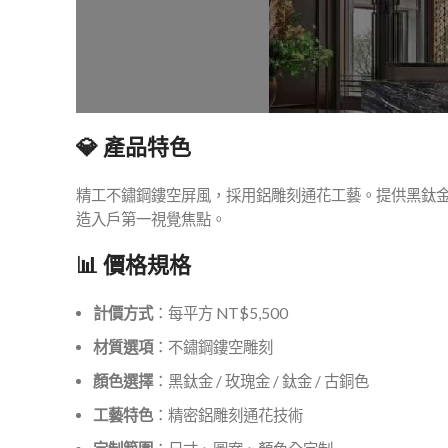
💎 產品特色
精工不鏽鋼鏤空屏風，採用鋁雕刻通花工藝。提供黑鈦
造入戶第一視覺焦點。
📊 價格規格
計價方式
：每平方 NT$5,500
材質選項
：不鏽鋼鏤空雕刻
顏色選擇
：黑鈦金 / 玫瑰金 / 鈦金 / 古銅色
工藝特色
：精密鋁雕刻通花技術