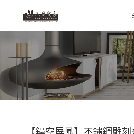
SEARCH
Start typing to see products you are looking for.
【鏤空屏風】不鏽鋼雕刻