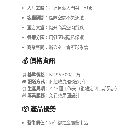
入戶玄關
：打造氣派入門第一印象
客廳隔斷
：區隔空間不失通透
酒店大堂
：提升商業空間質感
餐廳分隔
：用餐區域隱私保護
商業空間
：辦公室、會所形象牆
💰 價格資訊
🛒
基準價格
：NT$5,500/平方
🚚
配送方式
：商超收貨/配送到府
⏰
生產周期
：7-15個工作天（複雜定制工期另計）
🎁
專業服務
：免費效果圖設計
📦 產品優勢
藝術價值
：每件都是金屬藝術品