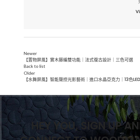
V
Newer
【置物屏風】實木藤編雙功能｜法式復古設計｜三色可選
Back to list
Older
【水舞屏風】智能聲控光影藝術｜進口水晶亞克力｜13色LE
HEY YOU, SIGN UP A