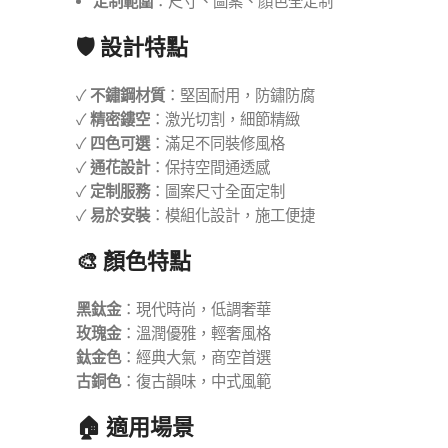
定制範圍
：尺寸、圖案、顏色全定制
🛡️ 設計特點
✓
不鏽鋼材質
：堅固耐用，防鏽防腐
✓
精密鏤空
：激光切割，細節精緻
✓
四色可選
：滿足不同裝修風格
✓
通花設計
：保持空間通透感
✓
定制服務
：圖案尺寸全面定制
✓
易於安裝
：模組化設計，施工便捷
🎨 顏色特點
黑鈦金
：現代時尚，低調奢華
玫瑰金
：溫潤優雅，輕奢風格
鈦金色
：經典大氣，商空首選
古銅色
：復古韻味，中式風範
🏠 適用場景