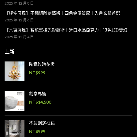
2025 年 12 月 8 日
【鏤空屏風】不鏽鋼雕刻藝術｜四色金屬質感｜入戶玄關首選
2025 年 12 月 6 日
【水舞屏風】智能聲控光影藝術｜進口水晶亞克力｜13色LED變幻
2025 年 12 月 4 日
上新
陶瓷玫瑰花燈
NT$
999
創意馬桶
NT$
14,500
不鏽鋼邊框鏡
NT$
999