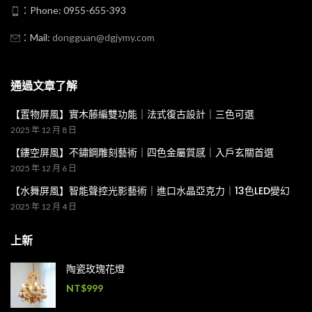
：Phone: 0955-655-393
：Mail:
dongguan@dgjymy.com
通過文章了解
【置物屏風】實木藤編雙功能｜法式復古設計｜三色可選
2025 年 12 月 8 日
【鏤空屏風】不鏽鋼雕刻藝術｜四色金屬質感｜入戶玄關首選
2025 年 12 月 6 日
【水舞屏風】智能聲控光影藝術｜進口水晶亞克力｜13色LED變幻
2025 年 12 月 4 日
上新
陶瓷玫瑰花燈
NT$
999