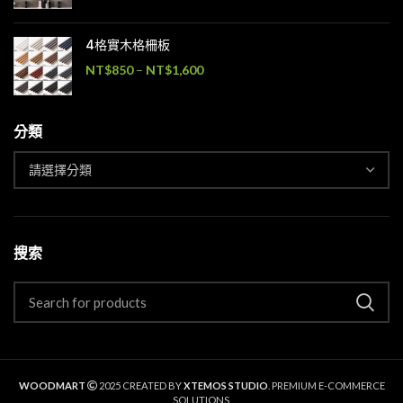
4格實木格柵板
NT$
850
–
NT$
1,600
分類
搜索
WOODMART
2025 CREATED BY
XTEMOS STUDIO
. PREMIUM E-COMMERCE
SOLUTIONS.