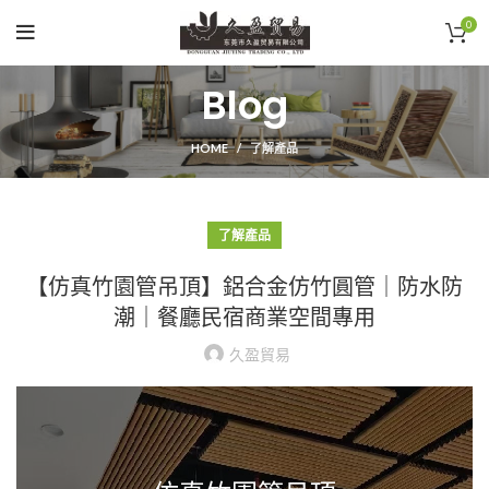
0
Blog
HOME
了解產品
了解產品
【仿真竹園管吊頂】鋁合金仿竹圓管｜防水防
潮｜餐廳民宿商業空間專用
久盈貿易