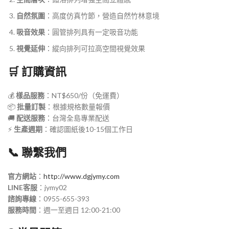
自然氛圍
：高度仿真竹節，營造自然竹林意境
吸音效果
：圓管排列具有一定吸音功能
視覺延伸
：縱向排列可拉高空間視覺效果
🛒 訂購資訊
💰
樣品服務
：NT$650/份（免運費）
📦
批量訂製
：根據規格數量報價
🚚
配送服務
：台灣全島專業配送
⚡
生產週期
：確認圖紙後10-15個工作日
📞 聯繫我們
官方網站
：
http://www.dgjymy.com
LINE客服
：jymy02
諮詢專線
：0955-655-393
服務時間
：週一至週日 12:00-21:00