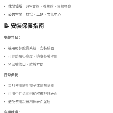
休閒場所
：SPA會館、養生館、景觀餐廳
公共空間
：機場、車站、文化中心
📝 安裝保養指南
安裝特點
：
採用輕鋼龍骨系統，安裝穩固
可調節吊掛高度，適應各種空間
預留檢修口，維護方便
日常保養
：
每月使用雞毛撢子或軟布除塵
可用中性清潔劑稀釋後輕拭表面
避免使用銳器刮擦表面塗層
定期維護
：