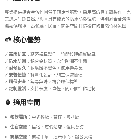
專業提供鋁合金仿竹圓管吊頂定制服務，採用高仿真工藝製作，完
美還原竹節自然形態。具有優異的防水防潮性能，特別適合台灣潮
濕氣候環境。為餐廳、民宿、商業空間打造獨特的自然竹林氛圍。
🌱 核心優勢
✓
高度仿真
：精密模具製作，竹節紋理細膩逼真
✓
防水防潮
：鋁合金材質，完全防潮不生鏽
✓
耐候耐久
：耐腐蝕不變色，使用壽命長
✓
安裝便捷
：輕量化設計，施工快速簡便
✓
環保安全
：無毒無味，符合環保標準
✓
定制靈活
：支持長度、直徑、間距個性化定制
🏮 適用空間
餐飲場所
：中式餐廳、茶樓、咖啡廳
住宿空間
：民宿、度假酒店、溫泉會館
商業空間
：商場中庭、展示中心、辦公大樓