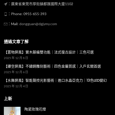
：廣東省東莞市厚街鎮都匯國際大廈1102
：Phone: 0955-655-393
：Mail:
dongguan@dgjymy.com
通過文章了解
【置物屏風】實木藤編雙功能｜法式復古設計｜三色可選
2025 年 12 月 8 日
【鏤空屏風】不鏽鋼雕刻藝術｜四色金屬質感｜入戶玄關首選
2025 年 12 月 6 日
【水舞屏風】智能聲控光影藝術｜進口水晶亞克力｜13色LED變幻
2025 年 12 月 4 日
上新
陶瓷玫瑰花燈