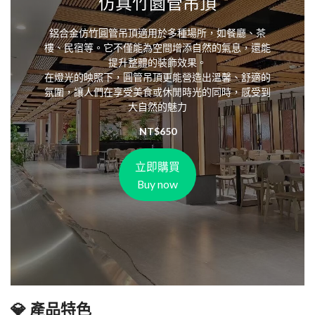
仿真竹園管吊頂
鋁合金仿竹圓管吊頂適用於多種場所，如餐廳、茶
樓、民宿等。它不僅能為空間增添自然的氣息，還能
提升整體的裝飾效果。
在燈光的映照下，圓管吊頂更能營造出溫馨、舒適的
氛圍，讓人們在享受美食或休閒時光的同時，感受到
大自然的魅力
NT$
650
立即購買
Buy now
💎 產品特色