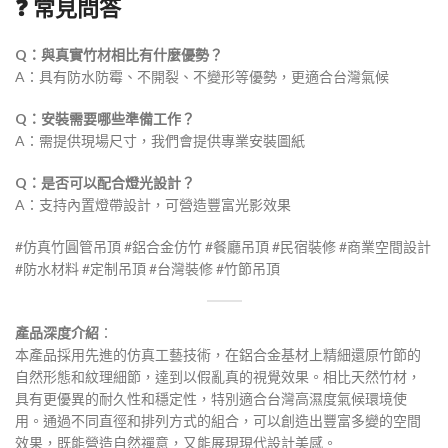
❓ 常見問答
Q：與真實竹材相比有什麼優勢？
A：具有防水防霉、不開裂、不變形等優勢，更適合台灣氣候
Q：安裝需要哪些準備工作？
A：需提供現場尺寸，我們會提供專業安裝圖紙
Q：是否可以配合燈光設計？
A：支持內置燈帶設計，可營造豐富光影效果
#仿真竹圓管吊頂 #鋁合金仿竹 #餐廳吊頂 #民宿裝修 #商業空間設計
#防水材料 #定制吊頂 #台灣裝修 #竹節吊頂
產品深度介紹
：
本產品採用先進的仿真工藝技術，在鋁合金基材上精細還原竹節的
自然形態和紋理細節，達到以假亂真的視覺效果。相比天然竹材，
具有更優異的耐久性和穩定性，特別適合台灣高濕度氣候環境使
用。通過不同直徑和排列方式的組合，可以創造出豐富多變的空間
效果，既能營造自然禪意，又能展現現代設計美感。