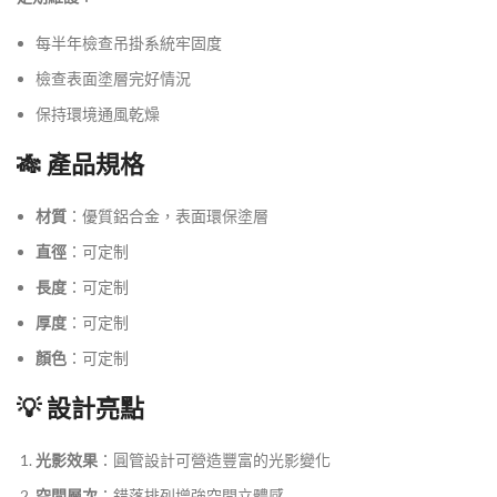
每半年檢查吊掛系統牢固度
檢查表面塗層完好情況
保持環境通風乾燥
🎋 產品規格
材質
：優質鋁合金，表面環保塗層
直徑
：可定制
長度
：可定制
厚度
：可定制
顏色
：可定制
💡 設計亮點
光影效果
：圓管設計可營造豐富的光影變化
空間層次
：錯落排列增強空間立體感