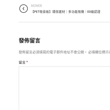
NEWER
【PET吸音板】環保建材｜多功能吸聲｜E0級認證
發佈留言
發佈留言必須填寫的電子郵件地址不會公開。
必填欄位標示
*
留言
通過文章
【置物屏
計｜三色
東莞市久盈貿易有限公司Jiuying Trading Co.,
Ltd.
2025 年 12 
【鏤空屏
：廣東省東莞市厚街鎮都匯國際大廈1102
感｜入戶