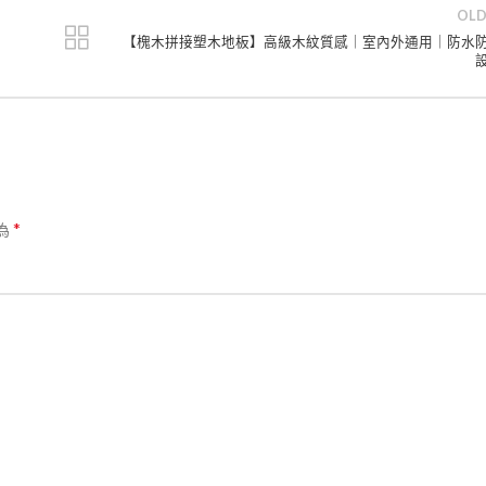
OLD
【槐木拼接塑木地板】高級木紋質感｜室內外通用｜防水
*
為
了解
上新
風】實木藤編雙功能｜法式復古設
陶瓷玫瑰花燈
可選
NT$
999
月 8 日
風】不鏽鋼雕刻藝術｜四色金屬質
玄關首選
創意馬桶