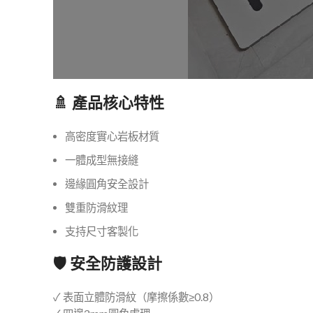
🚿 產品核心特性
高密度實心岩板材質
一體成型無接縫
邊緣圓角安全設計
雙重防滑紋理
支持尺寸客製化
🛡️ 安全防護設計
✓ 表面立體防滑紋（摩擦係數≥0.8）