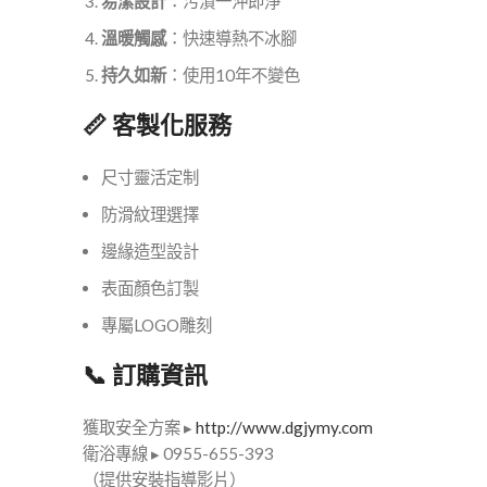
易潔設計
：污漬一沖即淨
溫暖觸感
：快速導熱不冰腳
持久如新
：使用10年不變色
📏 客製化服務
尺寸靈活定制
防滑紋理選擇
邊緣造型設計
表面顏色訂製
專屬LOGO雕刻
📞 訂購資訊
獲取安全方案 ▸
http://www.dgjymy.com
衛浴專線 ▸ 0955-655-393
（提供安裝指導影片）