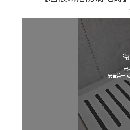
衛
岩
安全第一 