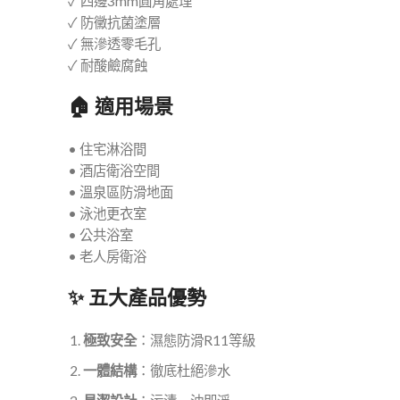
✓ 四邊3mm圓角處理
✓ 防黴抗菌塗層
✓ 無滲透零毛孔
✓ 耐酸鹼腐蝕
🏠 適用場景
• 住宅淋浴間
• 酒店衛浴空間
• 溫泉區防滑地面
• 泳池更衣室
• 公共浴室
• 老人房衛浴
✨ 五大產品優勢
極致安全
：濕態防滑R11等級
一體結構
：徹底杜絕滲水