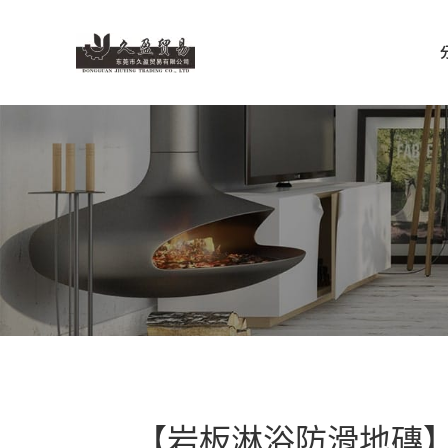
【岩板淋浴防滑地磚