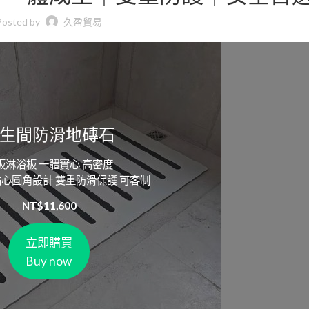
Posted by
久盈貿易
生間防滑地磚石
板淋浴板 一體實心 高密度
貼心圓角設計 雙重防滑保護 可客制
NT$
11,600
立即購買
Buy now