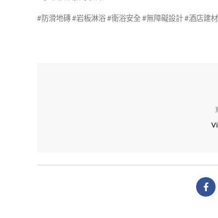
#防滑地磚 #岩板淋浴 #衛浴安全 #無障礙設計 #酒店建材
V