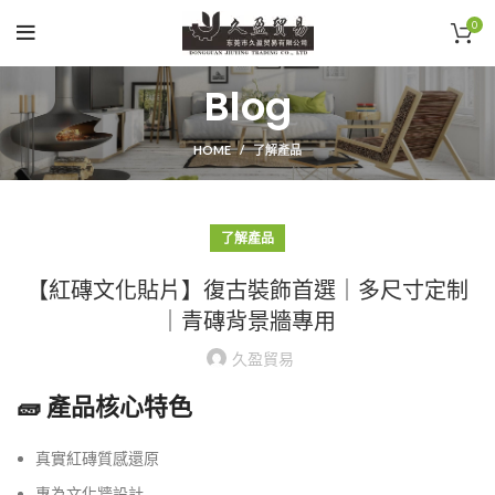
0
Blog
HOME
了解產品
了解產品
【紅磚文化貼片】復古裝飾首選｜多尺寸定制
｜青磚背景牆專用
久盈貿易
🧱 產品核心特色
真實紅磚質感還原
專為文化牆設計