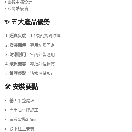
• 電視主牆設計
• 玄關端景牆
✨ 五大產品優勢
逼真質感
：1:1復刻實磚紋理
安裝簡便
：專用粘膠固定
防潮耐用
：室內外皆適用
環保無害
：零放射性物質
維護輕鬆
：清水擦拭即可
🛠️ 安裝要點
基面平整處理
專用石材膠施工
建議留縫3-5mm
從下往上安裝