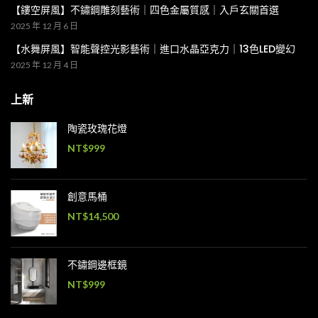
【鏤空屏風】不鏽鋼雕刻藝術｜四色金屬質感｜入戶玄關首選
2025 年 12 月 6 日
【水舞屏風】智能聲控光影藝術｜進口水晶亞克力｜13色LED變幻
2025 年 12 月 4 日
上新
陶瓷玫瑰花燈
NT$
999
創意馬桶
NT$
14,500
不鏽鋼邊框鏡
NT$
999