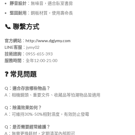
靜音設計
：無噪音，適合臥室書房
堅固耐用
：鋼板材質，使用壽命長
📞 聯繫方式
官方網站
：
http://www.dgjymy.com
LINE客服
：jymy02
技術諮詢
：0955-655-393
服務時間
：全年12:00-21:00
❓ 常見問題
Q：適合存放哪些物品？
A：相機鏡頭、重要文件、收藏品等怕潮物品皆適用
Q：除濕效果如何？
A：可維持30%-50%相對濕度，有效防止發霉
Q：是否需要經常維護？
A：無需更換耗材，定期清潔內部即可