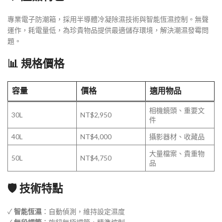
專業電子防潮箱，採用半導體冷凝除濕技術與智能恆濕控制。無聲
運作，耗電量低，為珍貴物品提供最適儲存環境，解決潮濕發霉問
題。
📊 規格價格
容量
價格
適用物品
相機鏡頭、重要文
30L
NT$2,950
件
40L
NT$4,000
攝影器材、收藏品
大量檔案、貴重物
50L
NT$4,750
品
🛡️ 技術特點
✓
智能恆濕
：自動偵測，維持設定濕度