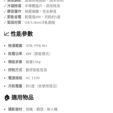
✓
無段調節
：旋鈕無極調節，精準控制
✓
冷凝除濕
：半導體晶片，高效除濕
✓
靜音運作
：無壓縮機，完全靜音
✓
節能省電
：耗電僅6W，月耗約5度
✓
堅固材質
：0.8/1.0mm冷軋鋼板
📈 性能參數
除濕範圍
：30%-99% RH
耗電功率
：6W（節能模式）
隔板承重
：每層15kg
控制方式
：數控智能恆濕
電源規格
：AC 110V
月耗電量
：約5度（依使用情況）
🏠 適用物品
攝影器材
：相機、鏡頭、無人機