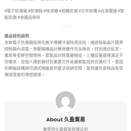
#電子防潮箱 #防潮箱 #除濕櫃 #相機防潮 #文件防霉 #台灣電器 #智
能防潮 #收藏品保存
產品特色說明
：
本款電子防潮箱採用先進半導體冷凝除濕技術，通過智能晶片精準
控制箱內濕度。無壓縮機設計確保運作完全靜音，特別適合臥室、
書房等安靜空間使用。節能設計耗電量極低，三種容量選擇滿足不
同需求，從個人攝影器材到重要文件收藏都能找到合適尺寸。堅固
的鋼板結構與可調式隔層提供靈活收納空間，是保護珍貴物品免受
潮濕侵害的理想選擇。
About 久盈貿易
東莞市久盈貿易有限公司