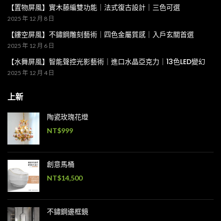
【置物屏風】實木藤編雙功能｜法式復古設計｜三色可選
2025 年 12 月 8 日
【鏤空屏風】不鏽鋼雕刻藝術｜四色金屬質感｜入戶玄關首選
2025 年 12 月 6 日
【水舞屏風】智能聲控光影藝術｜進口水晶亞克力｜13色LED變幻
2025 年 12 月 4 日
上新
陶瓷玫瑰花燈
NT$
999
創意馬桶
NT$
14,500
不鏽鋼邊框鏡