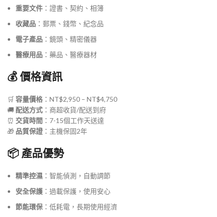
重要文件
：證書、契約、相簿
收藏品
：郵票、錢幣、紀念品
電子產品
：鏡頭、精密儀器
醫療用品
：藥品、醫療器材
💰 價格資訊
🛒
容量價格
：NT$2,950 – NT$4,750
🚚
配送方式
：商超收貨/配送到府
⏰
交貨時間
：7-15個工作天送達
🎁
品質保證
：主機保固2年
📦 產品優勢
精準控濕
：智能偵測，自動調節
安全保護
：過載保護，使用安心
節能環保
：低耗電，長期使用經濟