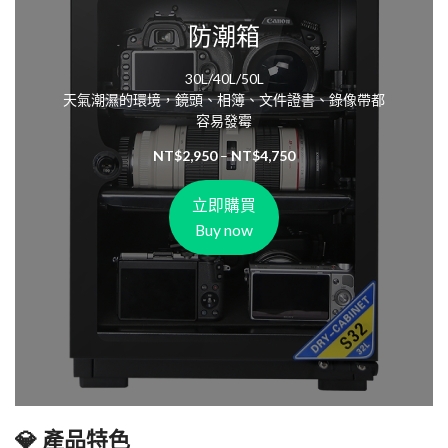
防潮箱
30L/40L/50L
天氣潮濕的環境，鏡頭、相簿、文件證書、錄像帶都
容易發霉
NT$
2,950
–
NT$
4,750
立即購買
Buy now
💎 產品特色