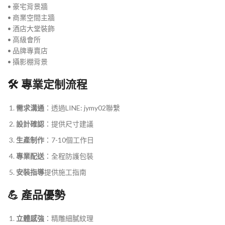
• 豪宅背景牆
• 商業空間主牆
• 酒店大堂裝飾
• 高級會所
• 品牌專賣店
• 攝影棚背景
🛠️ 專業定制流程
需求溝通
：透過LINE: jymy02聯繫
設計確認
：提供尺寸建議
生產制作
：7-10個工作日
專業配送
：全程防護包裝
安裝指導
提供施工指南
💪 產品優勢
立體感強
：精雕細膩紋理