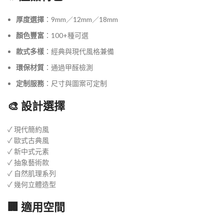
厚度選擇
：9mm／12mm／18mm
顏色豐富
：100+種可選
款式多樣
：經典與現代風格兼備
環保材質
：通過甲醛檢測
定制服務
：尺寸與圖案可定制
🎨 設計選擇
✓ 現代簡約風
✓ 歐式古典風
✓ 新中式元素
✓ 抽象藝術款
✓ 自然肌理系列
✓ 幾何立體造型
🏢 適用空間