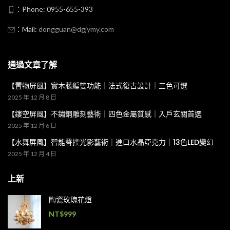
：Phone: 0955-655-393
：Mail:
dongguan@dgjymy.com
通過文章了解
【置物屏風】實木藤編雙功能｜法式復古設計｜三色可選
2025 年 12 月 8 日
【鏤空屏風】不鏽鋼雕刻藝術｜四色金屬質感｜入戶玄關首選
2025 年 12 月 6 日
【水舞屏風】智能聲控光影藝術｜進口水晶亞克力｜13色LED變幻
2025 年 12 月 4 日
上新
陶瓷玫瑰花燈
NT$
999