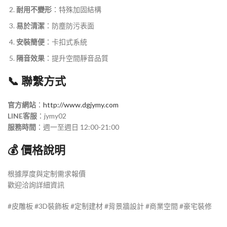
耐用不變形
：特殊加固結構
易於清潔
：防塵防污表面
安裝簡便
：卡扣式系統
隔音效果
：提升空間靜音品質
📞 聯繫方式
官方網站
：
http://www.dgjymy.com
LINE客服
：jymy02
服務時間
：週一至週日 12:00-21:00
💰 價格說明
根據厚度與定制需求報價
歡迎洽詢詳細資訊
#皮雕板 #3D裝飾板 #定制建材 #背景牆設計 #商業空間 #豪宅裝修