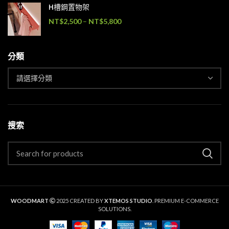
H槽鋼置物架
NT$
2,500
–
NT$
5,800
分類
搜索
WOODMART
2025 CREATED BY
XTEMOS STUDIO
. PREMIUM E-COMMERCE
SOLUTIONS.