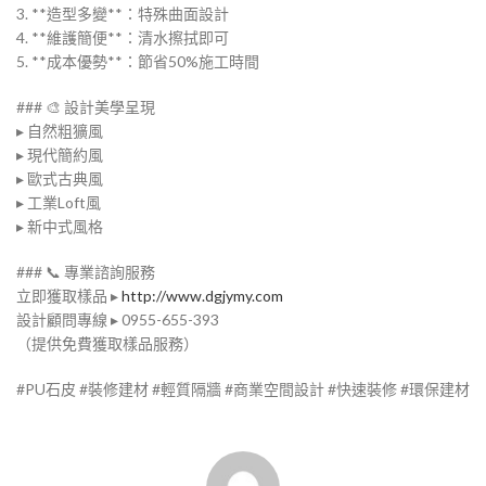
3. **造型多變**：特殊曲面設計
4. **維護簡便**：清水擦拭即可
5. **成本優勢**：節省50%施工時間
### 🎨 設計美學呈現
▸ 自然粗獷風
▸ 現代簡約風
▸ 歐式古典風
▸ 工業Loft風
▸ 新中式風格
### 📞 專業諮詢服務
立即獲取樣品 ▸
http://www.dgjymy.com
設計顧問專線 ▸ 0955-655-393
（提供免費獲取樣品服務）
#PU石皮 #裝修建材 #輕質隔牆 #商業空間設計 #快速裝修 #環保建材