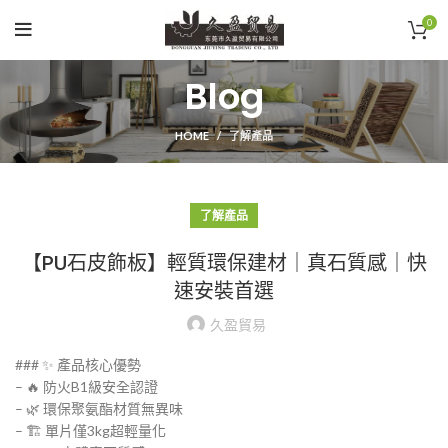
0
Blog
HOME
了解產品
了解產品
【PU石皮飾板】輕質環保建材｜真石質感｜快
速安裝首選
久盈貿易
### ✨ 產品核心優勢
– 🔥 防火B1級安全認證
– 🌿 環保聚氨酯材質無異味
– 🏗️ 單片僅3kg超輕量化