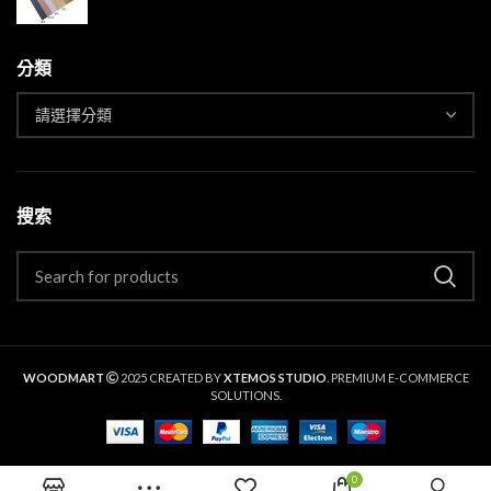
分類
搜索
WOODMART
2025 CREATED BY
XTEMOS STUDIO
. PREMIUM E-COMMERCE
SOLUTIONS.
0