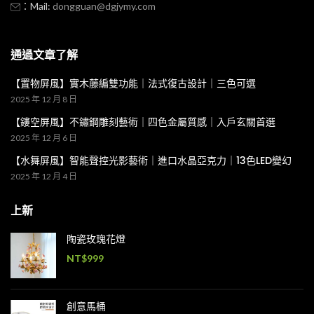
：Mail:
dongguan@dgjymy.com
通過文章了解
【置物屏風】實木藤編雙功能｜法式復古設計｜三色可選
2025 年 12 月 8 日
【鏤空屏風】不鏽鋼雕刻藝術｜四色金屬質感｜入戶玄關首選
2025 年 12 月 6 日
【水舞屏風】智能聲控光影藝術｜進口水晶亞克力｜13色LED變幻
2025 年 12 月 4 日
上新
陶瓷玫瑰花燈
NT$
999
創意馬桶