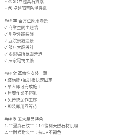
– 🎨 3D立體真石質感
– 🔇 卓越隔音防潮性能
### 🏛️ 全方位應用場景
✓ 商業空間主題牆
✓ 別墅外牆裝飾
✓ 庭院景觀造景
✓ 飯店大廳設計
✓ 娛樂場所氛圍營造
✓ 居家電視主牆
### 🛠️ 革命性安裝工藝
• 結構膠+氣釘槍快速固定
• 單人即可完成施工
• 無塵作業不髒亂
• 免傳統泥作工序
• 即裝即用零等待
### 🌟 五大產品特色
1. **逼真石紋**：1:1復刻天然石材肌理
2. **耐候耐久**：抗UV不褪色