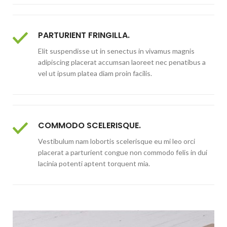
PARTURIENT FRINGILLA.
Elit suspendisse ut in senectus in vivamus magnis
adipiscing placerat accumsan laoreet nec penatibus a
vel ut ipsum platea diam proin facilis.
COMMODO SCELERISQUE.
Vestibulum nam lobortis scelerisque eu mi leo orci
placerat a parturient congue non commodo felis in dui
lacinia potenti aptent torquent mia.