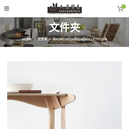
0
文件夹
HOME
文件夹
RHONCUS QUISQUE SOLLICITUDIN