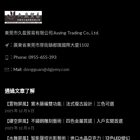
東莞市久盈貿易有限公司Jiuying Trading Co., Ltd.
：廣東省東莞市厚街鎮都匯國際大廈1102
：Phone: 0955-655-393
：Mail:
dongguan@dgjymy.com
通過文章了解
【置物屏風】實木藤編雙功能｜法式復古設計｜三色可選
2025 年 12 月 8 日
【鏤空屏風】不鏽鋼雕刻藝術｜四色金屬質感｜入戶玄關首選
2025 年 12 月 6 日
【水舞屏風】智能聲控光影藝術｜進口水晶亞克力｜13色LED變幻