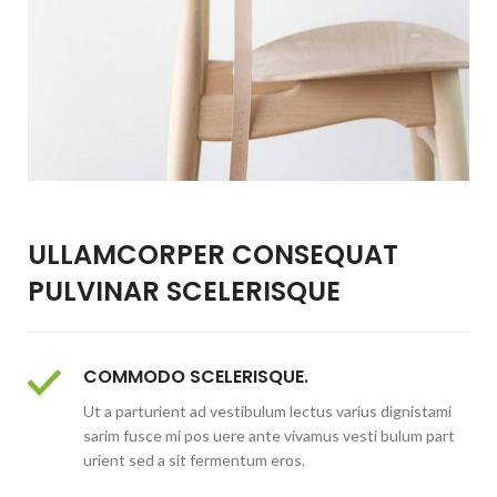
ULLAMCORPER CONSEQUAT
PULVINAR SCELERISQUE
COMMODO SCELERISQUE.
Ut a parturient ad vestibulum lectus varius dignistami
sarim fusce mi pos uere ante vivamus vesti bulum part
urient sed a sit fermentum eros.