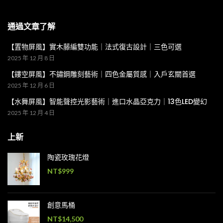
通過文章了解
【置物屏風】實木藤編雙功能｜法式復古設計｜三色可選
2025 年 12 月 8 日
【鏤空屏風】不鏽鋼雕刻藝術｜四色金屬質感｜入戶玄關首選
2025 年 12 月 6 日
【水舞屏風】智能聲控光影藝術｜進口水晶亞克力｜13色LED變幻
2025 年 12 月 4 日
上新
陶瓷玫瑰花燈
NT$
999
創意馬桶
NT$
14,500