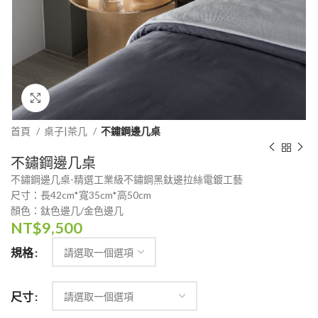
Click to enlarge
首頁
桌子|茶几
不鏽鋼邊几桌
不鏽鋼邊几桌
不鏽鋼邊几桌-精選工業級不鏽鋼黑鈦邊拉絲電鍍工藝
尺寸：長42cm*寬35cm*高50cm
顏色：鈦色邊几/金色邊几
NT$
9,500
規格
尺寸