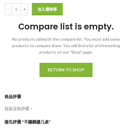
加入購物車
Compare list is empty.
No products added in the compare list. You must add some
products to compare them.
You will find a lot of interesting
products on our "Shop" page.
RETURN TO SHOP
商品評價
目前沒有評價。
搶先評價 “不鏽鋼邊几桌”