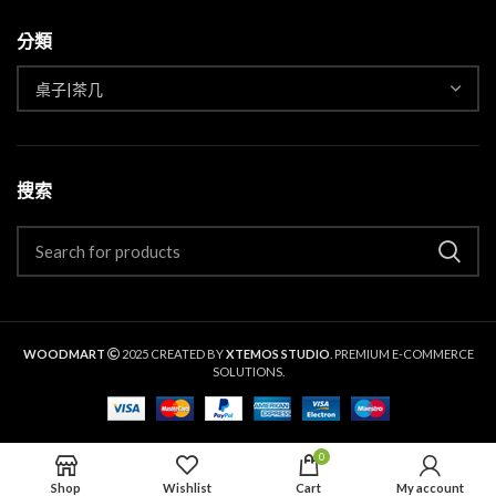
分類
搜索
WOODMART
2025 CREATED BY
XTEMOS STUDIO
. PREMIUM E-COMMERCE
SOLUTIONS.
0
Shop
Wishlist
Cart
My account