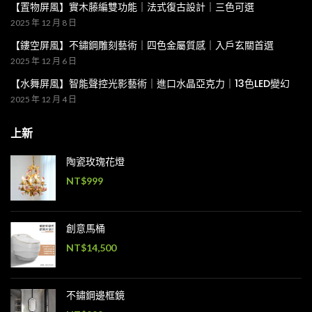
【置物屏風】實木藤編雙功能｜法式復古設計｜三色可選
2025 年 12 月 8 日
【鏤空屏風】不鏽鋼雕刻藝術｜四色金屬質感｜入戶玄關首選
2025 年 12 月 6 日
【水舞屏風】智能聲控光影藝術｜進口水晶亞克力｜13色LED變幻
2025 年 12 月 4 日
上新
陶瓷玫瑰花燈
NT$
999
創意馬桶
NT$
14,500
不鏽鋼邊框鏡