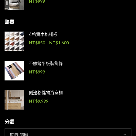
NT$
999
熱賣
4格實木格柵板
NT$
850
–
NT$
1,600
不鏽鋼平板裝飾條
NT$
999
側邊格儲物浴室櫃
NT$
9,999
分類