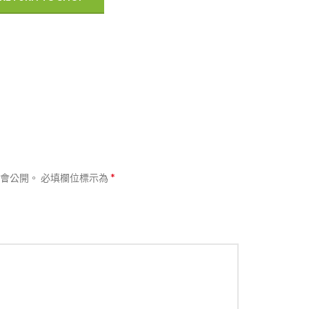
*
會公開。
必填欄位標示為
熱賣
分類
LED智能超級燈
鏡