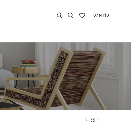
0
/
NT$
0