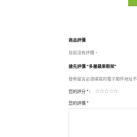
商品評價
目前沒有評價。
搶先評價 “多層蘋果鞋架”
發佈留言必須填寫的電子郵件地址不
*
您的評分
*
您的評價
了解
上新
風】實木藤編雙功能｜法式復古設
陶瓷玫瑰花燈
可選
NT$
999