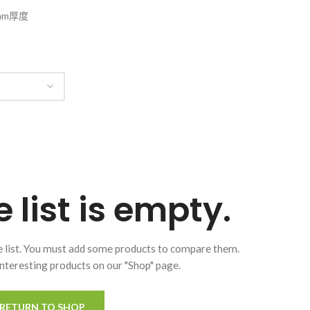
mm厚度
list is empty.
 list. You must add some products to compare them.
f interesting products on our "Shop" page.
RETURN TO SHOP