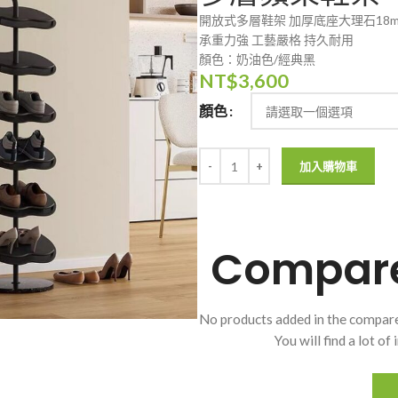
開放式多層鞋架 加厚底座大理石18
承重力強 工藝嚴格 持久耐用
顏色：奶油色/經典黑
NT$
3,600
顏色
加入購物車
Compare 
No products added in the compare
You will find a lot o