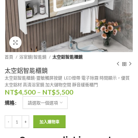
Click to enlarge
首頁
浴室鏡|智能鏡
太空鋁智能櫃鏡
太空鋁智能櫃鏡
太空鋁智能櫃鏡-靈敏觸屏按鍵 LED燈帶 電子除霧 時間顯示，優質
太空鋁材 高清浴室鏡 加大儲物空間 靜音緩衝櫃門
NT$
4,500
–
NT$
5,500
規格
加入購物車