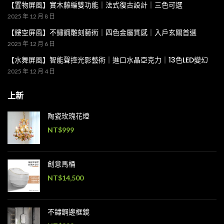
【置物屏風】實木藤編雙功能｜法式復古設計｜三色可選
2025 年 12 月 8 日
【鏤空屏風】不鏽鋼雕刻藝術｜四色金屬質感｜入戶玄關首選
2025 年 12 月 6 日
【水舞屏風】智能聲控光影藝術｜進口水晶亞克力｜13色LED變幻
2025 年 12 月 4 日
上新
陶瓷玫瑰花燈
NT$
999
創意馬桶
NT$
14,500
不鏽鋼邊框鏡