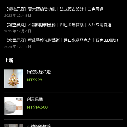
【置物屏風】實木藤編雙功能｜法式復古設計｜三色可選
2025 年 12 月 8 日
【鏤空屏風】不鏽鋼雕刻藝術｜四色金屬質感｜入戶玄關首選
2025 年 12 月 6 日
【水舞屏風】智能聲控光影藝術｜進口水晶亞克力｜13色LED變幻
2025 年 12 月 4 日
上新
陶瓷玫瑰花燈
NT$
999
創意馬桶
NT$
14,500
不鏽鋼邊框鏡