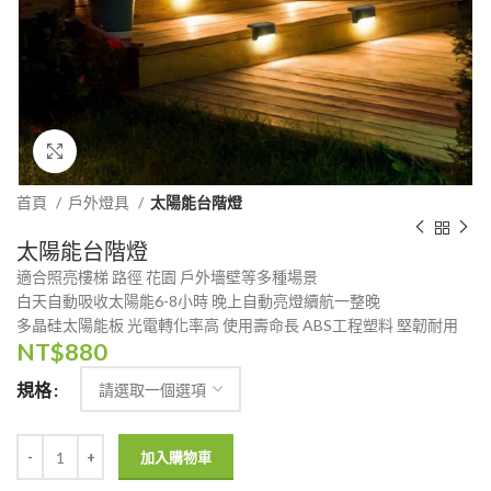
Click to enlarge
首頁
戶外燈具
太陽能台階燈
太陽能台階燈
適合照亮樓梯 路徑 花園 戶外墻壁等多種場景
白天自動吸收太陽能6-8小時 晚上自動亮燈續航一整晚
多晶硅太陽能板 光電轉化率高 使用壽命長 ABS工程塑料 堅韌耐用
NT$
880
規格
加入購物車