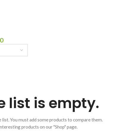
00
list is empty.
 list. You must add some products to compare them.
f interesting products on our "Shop" page.