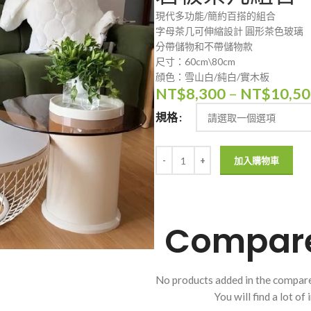
現代多功能/簡約百搭的組合
字母茶几可伸縮設計 圓形茶色玻璃
分帶儲物和不帶儲物款
尺寸：60cm\80cm
顔色：雪山白/純白/實木板
NT$
8,300
–
NT$
10,5
規格
加入購物車
Compare 
No products added in the compare
You will find a lot o