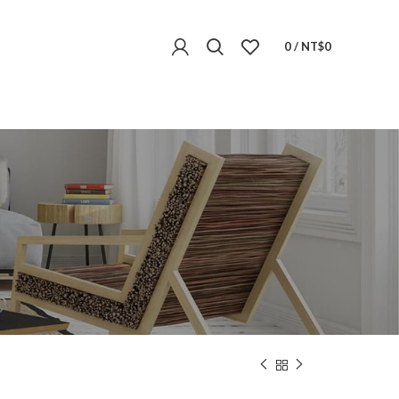
0
/
NT$
0