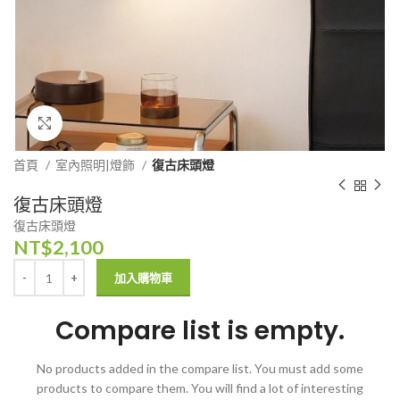
Click to enlarge
首頁
室內照明|燈飾
復古床頭燈
復古床頭燈
復古床頭燈
NT$
2,100
加入購物車
Compare list is empty.
No products added in the compare list. You must add some
products to compare them.
You will find a lot of interesting