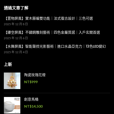
通過文章了解
【置物屏風】實木藤編雙功能｜法式復古設計｜三色可選
2025 年 12 月 8 日
【鏤空屏風】不鏽鋼雕刻藝術｜四色金屬質感｜入戶玄關首選
2025 年 12 月 6 日
【水舞屏風】智能聲控光影藝術｜進口水晶亞克力｜13色LED變幻
2025 年 12 月 4 日
上新
陶瓷玫瑰花燈
NT$
999
創意馬桶
NT$
14,500