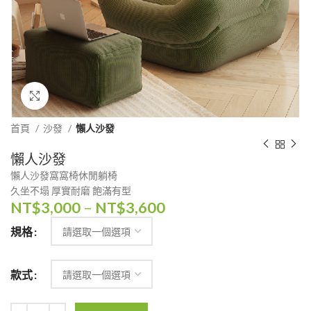
Click to enlarge
首頁
沙發
懶人沙發
懶人沙發
懶人沙發窩窩椅休閒躺椅
久坐不塌 厚實耐磨 飽滿有型
NT$
3,000
–
NT$
3,600
規格
款式