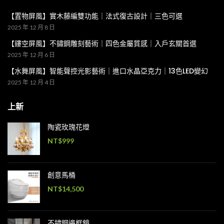
【置物屏風】實木藤編雙功能｜法式復古設計｜三色可選
2025 年 12 月 8 日
【鏤空屏風】不鏽鋼雕刻藝術｜四色金屬質感｜入戶玄關首選
2025 年 12 月 6 日
【水舞屏風】智能聲控光影藝術｜進口水晶亞克力｜13色LED變幻
2025 年 12 月 4 日
上新
陶瓷玫瑰花燈
NT$
999
創意馬桶
NT$
14,500
不鏽鋼邊框鏡