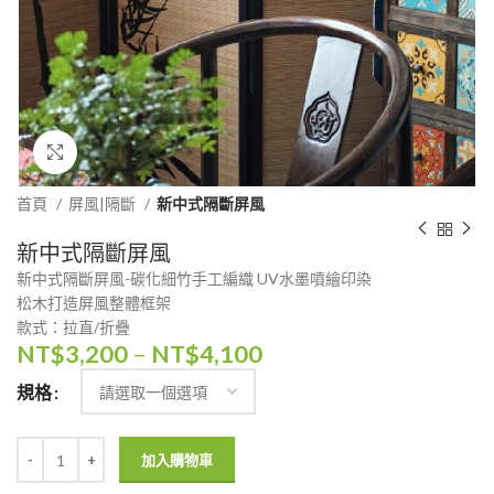
Click to enlarge
首頁
屏風|隔斷
新中式隔斷屏風
新中式隔斷屏風
新中式隔斷屏風-碳化細竹手工編織 UV水墨噴繪印染
松木打造屏風整體框架
款式：拉直/折疊
NT$
3,200
–
NT$
4,100
規格
加入購物車