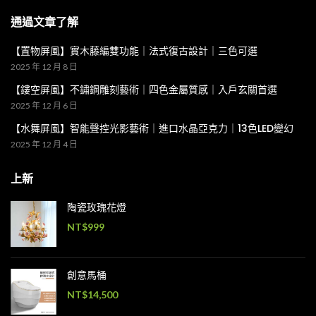
通過文章了解
【置物屏風】實木藤編雙功能｜法式復古設計｜三色可選
2025 年 12 月 8 日
【鏤空屏風】不鏽鋼雕刻藝術｜四色金屬質感｜入戶玄關首選
2025 年 12 月 6 日
【水舞屏風】智能聲控光影藝術｜進口水晶亞克力｜13色LED變幻
2025 年 12 月 4 日
上新
陶瓷玫瑰花燈
NT$
999
創意馬桶
NT$
14,500