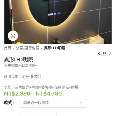
Click to enlarge
首頁
浴室鏡|智能鏡
異形LED明鏡
異形LED明鏡
不規則異形LED明鏡-
適用場地：浴室-化妝台
功能：三色變光+除霧+雙觸摸+無極調光+防爆
NT$
2,380
–
NT$
4,780
款式