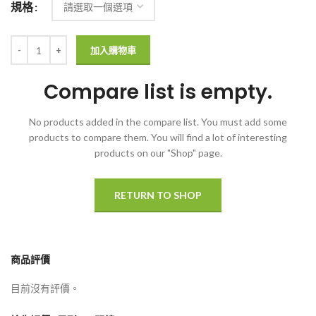
規格
加入購物車
Compare list is empty.
No products added in the compare list. You must add some
products to compare them.
You will find a lot of interesting
products on our "Shop" page.
RETURN TO SHOP
商品評價
目前沒有評價。