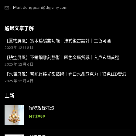
：Mail:
dongguan@dgjymy.com
通過文章了解
【置物屏風】實木藤編雙功能｜法式復古設計｜三色可選
2025 年 12 月 8 日
【鏤空屏風】不鏽鋼雕刻藝術｜四色金屬質感｜入戶玄關首選
2025 年 12 月 6 日
【水舞屏風】智能聲控光影藝術｜進口水晶亞克力｜13色LED變幻
2025 年 12 月 4 日
上新
陶瓷玫瑰花燈
NT$
999