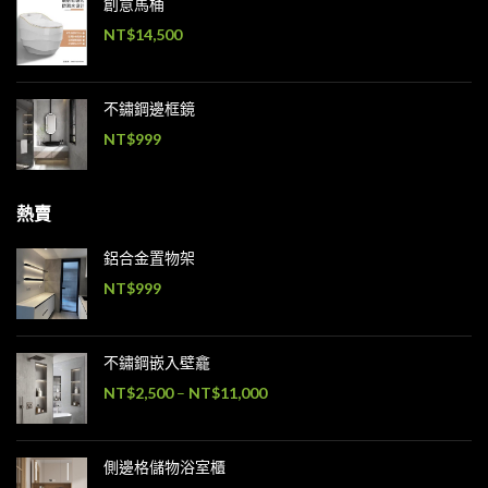
創意馬桶
NT$
14,500
不鏽鋼邊框鏡
NT$
999
熱賣
鋁合金置物架
NT$
999
不鏽鋼嵌入壁龕
NT$
2,500
–
NT$
11,000
側邊格儲物浴室櫃