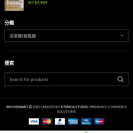
NT$
9,999
分類
搜索
WOODMART
2025 CREATED BY
XTEMOS STUDIO
. PREMIUM E-COMMERCE
SOLUTIONS.