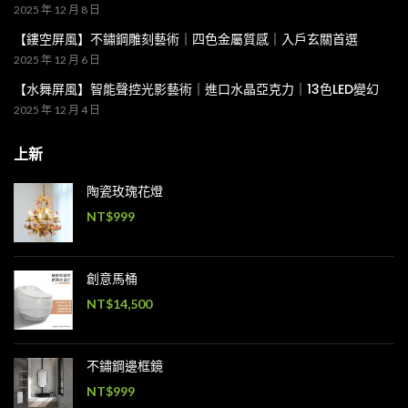
2025 年 12 月 8 日
【鏤空屏風】不鏽鋼雕刻藝術｜四色金屬質感｜入戶玄關首選
2025 年 12 月 6 日
【水舞屏風】智能聲控光影藝術｜進口水晶亞克力｜13色LED變幻
2025 年 12 月 4 日
上新
陶瓷玫瑰花燈
NT$
999
創意馬桶
NT$
14,500
不鏽鋼邊框鏡
NT$
999