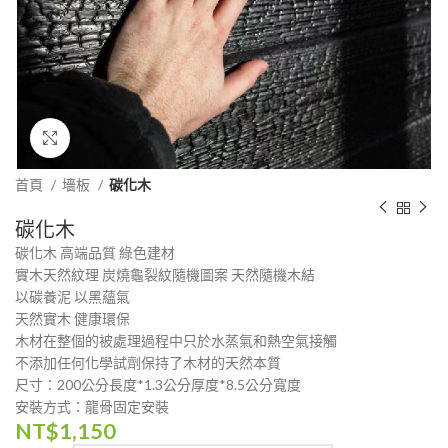
Click to enlarge
首頁
墻板
碳化木
碳化木
碳化木 高端品質 綠色建材
實木天然紋理 炭燒龜裂紋隨機圖案 天然隨機木結
以碳養泥 以黑蘊氣
天然實木 健康環保
木材在整個的被處理過程中只於水蒸氣和熱空氣接觸
不添加任何化學試劑保持了木材的天然本質
尺寸：200公分長度*1.3公分厚度*8.5公分寬度
安裝方式：龍骨固定安裝
NT$
1,150