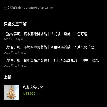
：Mail:
dongguan@dgjymy.com
通過文章了解
【置物屏風】實木藤編雙功能｜法式復古設計｜三色可選
2025 年 12 月 8 日
【鏤空屏風】不鏽鋼雕刻藝術｜四色金屬質感｜入戶玄關首選
2025 年 12 月 6 日
【水舞屏風】智能聲控光影藝術｜進口水晶亞克力｜13色LED變幻
2025 年 12 月 4 日
上新
陶瓷玫瑰花燈
NT$
999