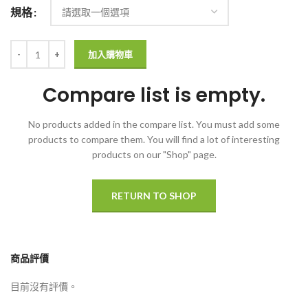
規格
加入購物車
Compare list is empty.
No products added in the compare list. You must add some
products to compare them.
You will find a lot of interesting
products on our "Shop" page.
RETURN TO SHOP
商品評價
目前沒有評價。