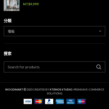
NT$
9,999
分類
搜索
WOODMART
2025 CREATED BY
XTEMOS STUDIO
. PREMIUM E-COMMERCE
SOLUTIONS.