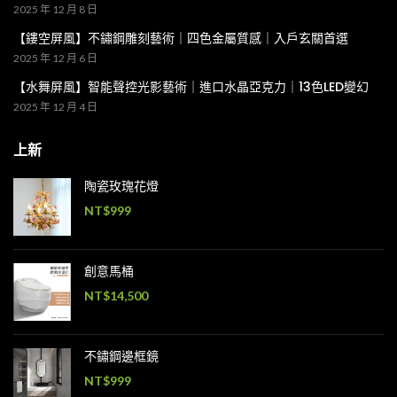
2025 年 12 月 8 日
【鏤空屏風】不鏽鋼雕刻藝術｜四色金屬質感｜入戶玄關首選
2025 年 12 月 6 日
【水舞屏風】智能聲控光影藝術｜進口水晶亞克力｜13色LED變幻
2025 年 12 月 4 日
上新
陶瓷玫瑰花燈
NT$
999
創意馬桶
NT$
14,500
不鏽鋼邊框鏡
NT$
999