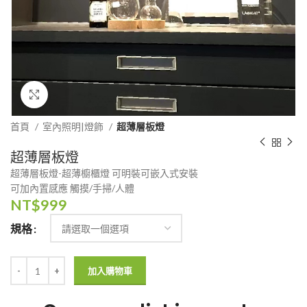
Click to enlarge
首頁
室內照明|燈飾
超薄層板燈
超薄層板燈
超薄層板燈-超薄櫥櫃燈 可明裝可嵌入式安裝
可加內置感應 觸摸/手掃/人體
NT$
999
規格
加入購物車