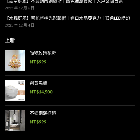
【鏤空屏風】不鏽鋼雕刻藝術｜四色金屬質感｜入戶玄關首選
2025 年 12 月 6 日
【水舞屏風】智能聲控光影藝術｜進口水晶亞克力｜13色LED變幻
2025 年 12 月 4 日
上新
陶瓷玫瑰花燈
NT$
999
創意馬桶
NT$
14,500
不鏽鋼邊框鏡
NT$
999