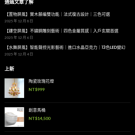
通過文章了解
【置物屏風】實木藤編雙功能｜法式復古設計｜三色可選
2025 年 12 月 8 日
【鏤空屏風】不鏽鋼雕刻藝術｜四色金屬質感｜入戶玄關首選
2025 年 12 月 6 日
【水舞屏風】智能聲控光影藝術｜進口水晶亞克力｜13色LED變幻
2025 年 12 月 4 日
上新
陶瓷玫瑰花燈
NT$
999
創意馬桶
NT$
14,500