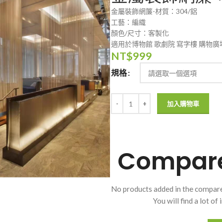
金屬裝飾網簾-材質：304/鋁
工藝：編織
顏色/尺寸：客製化
適用於博物館 歌劇院 寫字樓 購物
NT$
999
規格
加入購物車
Compare 
No products added in the compare
You will find a lot o