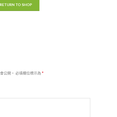
RETURN TO SHOP
*
會公開。
必填欄位標示為
熱賣
分類