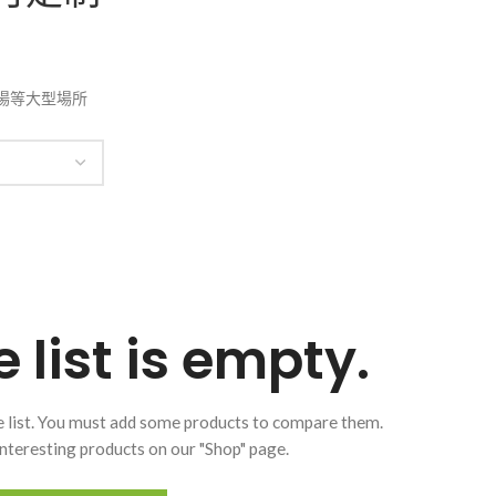
廣場等大型場所
list is empty.
 list. You must add some products to compare them.
f interesting products on our "Shop" page.