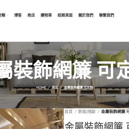
分類
博客
商店
購物車
結賬頁面
關於我們
聯繫我們
屬裝飾網簾 可
HOME
商品
金屬裝飾網簾 可定制
首頁
屏風|隔斷
金屬裝飾網簾 
金屬裝飾網簾 