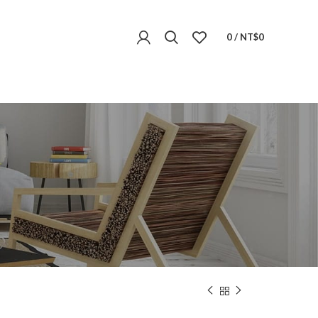
0
/
NT$
0