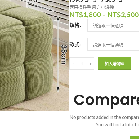
家用換鞋凳 魔方小矮凳
NT$
1,800
–
NT$
2,500
規格
款式
加入購物車
Compare 
No products added in the compare
You will find a lot o