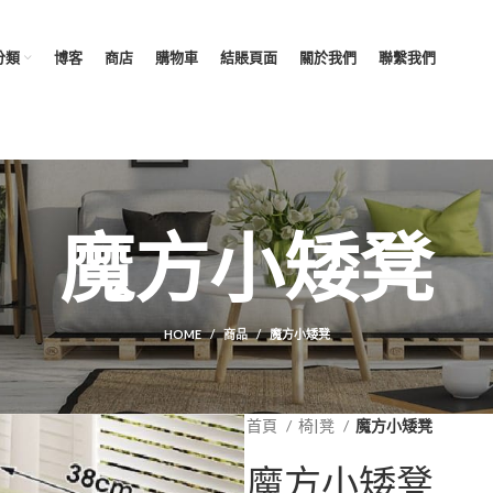
分類
博客
商店
購物車
結賬頁面
關於我們
聯繫我們
魔方小矮凳
HOME
商品
魔方小矮凳
首頁
椅|凳
魔方小矮凳
魔方小矮凳