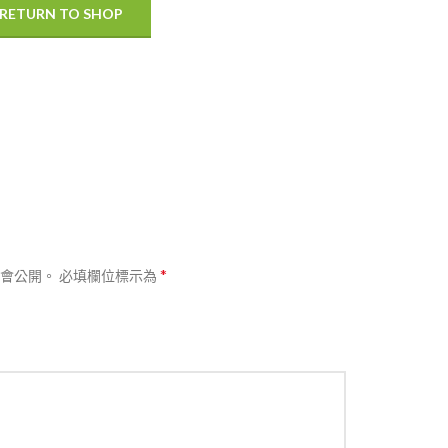
RETURN TO SHOP
*
會公開。
必填欄位標示為
熱賣
分類