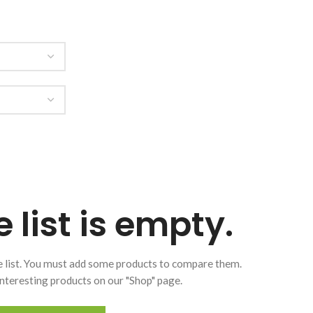
list is empty.
 list. You must add some products to compare them.
f interesting products on our "Shop" page.