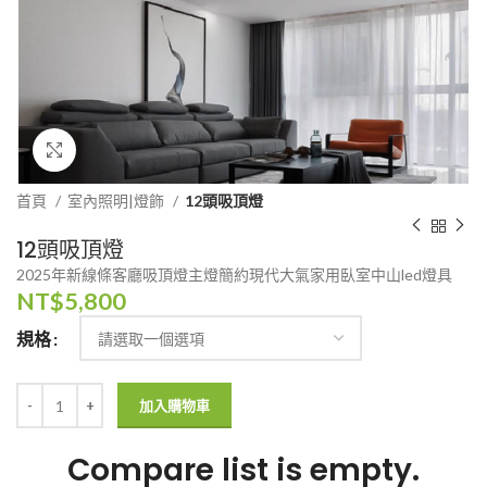
Click to enlarge
首頁
室內照明|燈飾
12頭吸頂燈
12頭吸頂燈
2025年新線條客廳吸頂燈主燈簡約現代大氣家用臥室中山led燈具
NT$
5,800
規格
加入購物車
Compare list is empty.