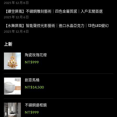
2025 年 12 月 8 日
【鏤空屏風】不鏽鋼雕刻藝術｜四色金屬質感｜入戶玄關首選
2025 年 12 月 6 日
【水舞屏風】智能聲控光影藝術｜進口水晶亞克力｜13色LED變幻
2025 年 12 月 4 日
上新
陶瓷玫瑰花燈
NT$
999
創意馬桶
NT$
14,500
不鏽鋼邊框鏡
NT$
999