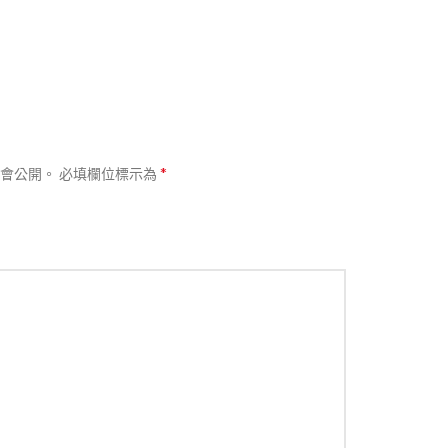
*
會公開。
必填欄位標示為
熱賣
分類
不鏽鋼嵌入壁
龕
NT$
2,500
–
NT$
11,000
搜索
不鏽鋼隔斷屏