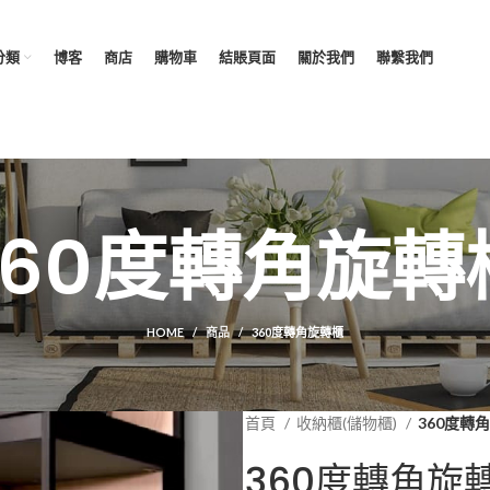
分類
博客
商店
購物車
結賬頁面
關於我們
聯繫我們
360度轉角旋轉
HOME
商品
360度轉角旋轉櫃
首頁
收納櫃(儲物櫃)
360度轉
360度轉角旋