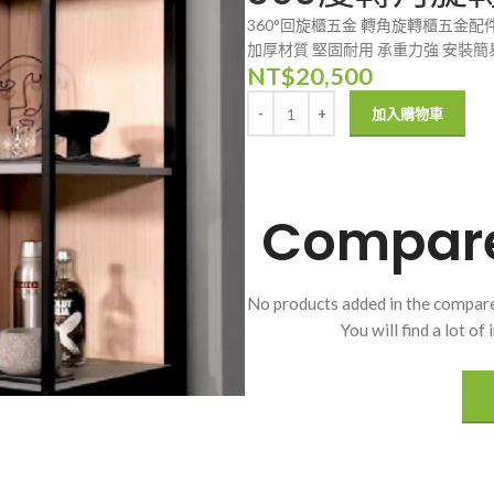
360°回旋櫃五金 轉角旋轉櫃五金配
加厚材質 堅固耐用 承重力強 安裝簡
NT$
20,500
加入購物車
Compare 
No products added in the compare
You will find a lot o