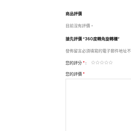
商品評價
目前沒有評價。
搶先評價 “360度轉角旋轉櫃”
發佈留言必須填寫的電子郵件地址不
*
您的評分
*
您的評價
了解
上新
風】實木藤編雙功能｜法式復古設
陶瓷玫瑰花燈
可選
NT$
999
月 8 日
風】不鏽鋼雕刻藝術｜四色金屬質
玄關首選
創意馬桶
月 6 日