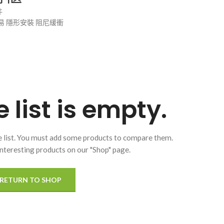
件
易 隱形安裝 阻尼緩衝
list is empty.
 list. You must add some products to compare them.
f interesting products on our "Shop" page.
RETURN TO SHOP