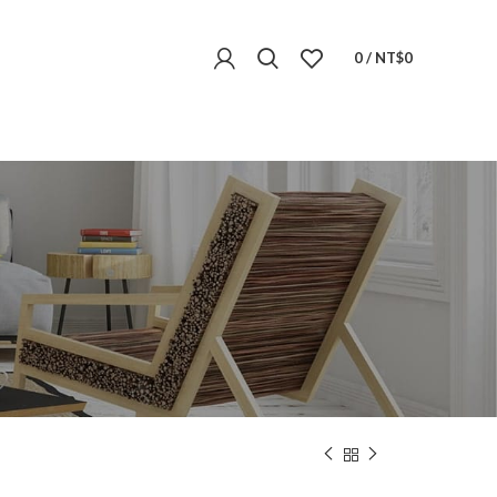
0
/
NT$
0