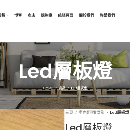
分類
博客
商店
購物車
結賬頁面
關於我們
聯繫我們
Led層板燈
HOME
商品
LED層板燈
首頁
室內照明|燈飾
Led層板燈
Led層板燈