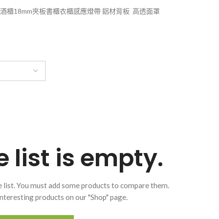
燈酒櫃18mm夾板書櫃衣櫃感應燈帶 鋁材背板 高透面罩
list is empty.
 list. You must add some products to compare them.
f interesting products on our "Shop" page.