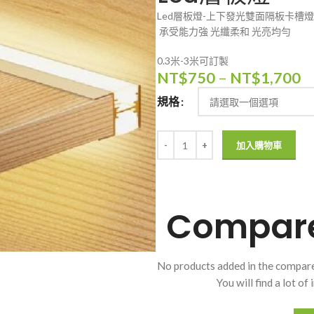
Led層板燈-上下發光雙面隔板卡槽
承受能力強 光纖柔和 光亮均勻
0.3米-3米可訂製
NT$
750
–
NT$
1,700
規格
加入購物車
Compare 
No products added in the compare
You will find a lot o