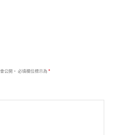
*
會公開。
必填欄位標示為
熱賣
分類
不鏽鋼平板裝