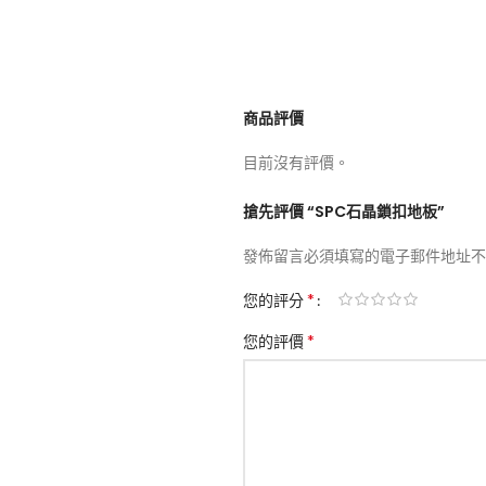
商品評價
目前沒有評價。
搶先評價 “SPC石晶鎖扣地板”
發佈留言必須填寫的電子郵件地址不
*
您的評分
*
您的評價
了解
上新
風】實木藤編雙功能｜法式復古設
陶瓷玫瑰花燈