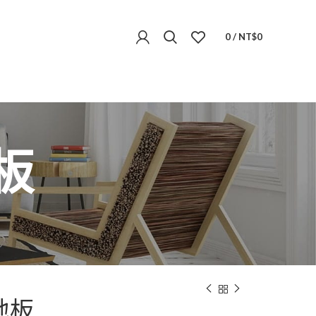
0
/
NT$
0
板
地板