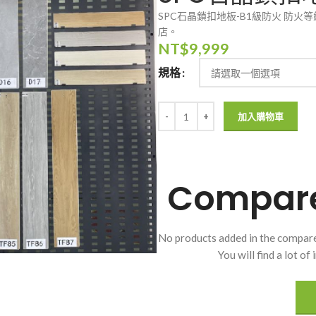
SPC石晶鎖扣地板-B1級防火 防火
店。
NT$
9,999
規格
加入購物車
Compare 
No products added in the compare
You will find a lot o