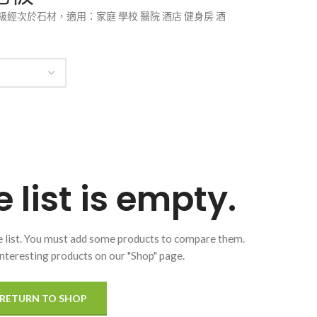
等級經次於石材，適用：家庭 學校 醫院 酒店 健身房 酒
list is empty.
 list. You must add some products to compare them.
f interesting products on our "Shop" page.
RETURN TO SHOP