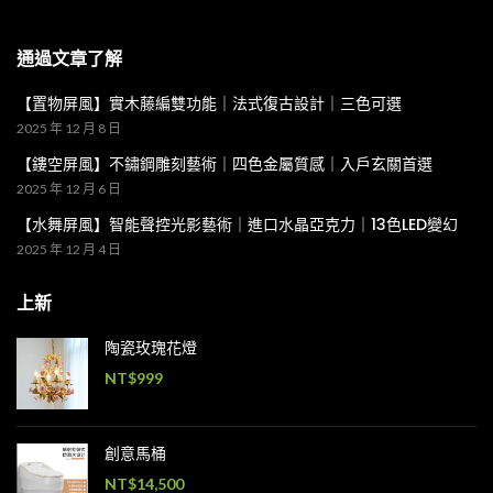
通過文章了解
【置物屏風】實木藤編雙功能｜法式復古設計｜三色可選
2025 年 12 月 8 日
【鏤空屏風】不鏽鋼雕刻藝術｜四色金屬質感｜入戶玄關首選
2025 年 12 月 6 日
【水舞屏風】智能聲控光影藝術｜進口水晶亞克力｜13色LED變幻
2025 年 12 月 4 日
上新
陶瓷玫瑰花燈
NT$
999
創意馬桶
NT$
14,500