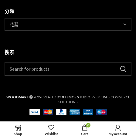
分類
搜索
WOODMART
2025 CREATED BY
XTEMOS STUDIO
. PREMIUM E-COMMERCE
SOLUTIONS.
0
Shop
Wishlist
Cart
My account