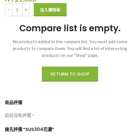
加入購物車
Compare list is empty.
No products added in the compare list. You must add some
products to compare them.
You will find a lot of interesting
products on our "Shop" page.
RETURN TO SHOP
商品評價
目前沒有評價。
搶先評價 “SUS304花灑”