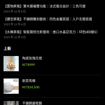
【置物屏風】實木藤編雙功能｜法式復古設計｜三色可選
2025 年 12 月 8 日
【鏤空屏風】不鏽鋼雕刻藝術｜四色金屬質感｜入戶玄關首選
2025 年 12 月 6 日
【水舞屏風】智能聲控光影藝術｜進口水晶亞克力｜13色LED變幻
2025 年 12 月 4 日
上新
陶瓷玫瑰花燈
NT$
999
創意馬桶
NT$
14,500
不鏽鋼邊框鏡