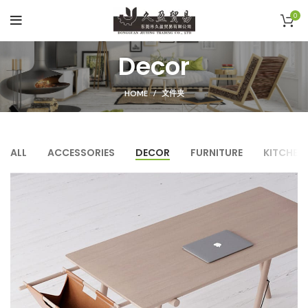
0
Decor
HOME
文件夹
ALL
ACCESSORIES
DECOR
FURNITURE
KITCHEN